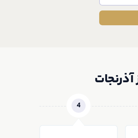
آذرنجات
4