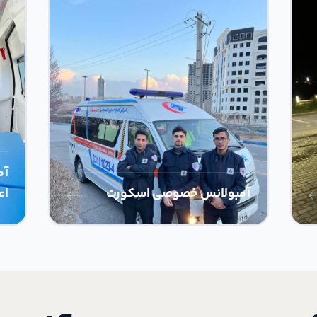
آم
آمبولانس خصوصی اسکورت
اع