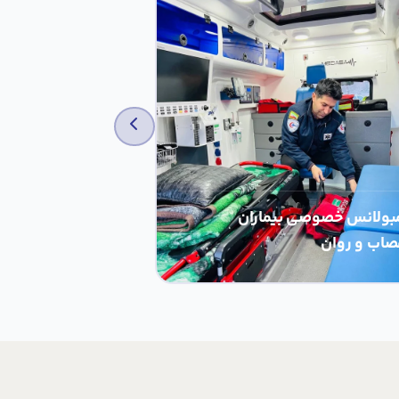
بولانس خصوصی بیماران
صاب و روان
آمبولانس خصوص