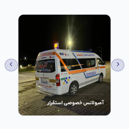
آمبولانس خصوصی استقرار
آم