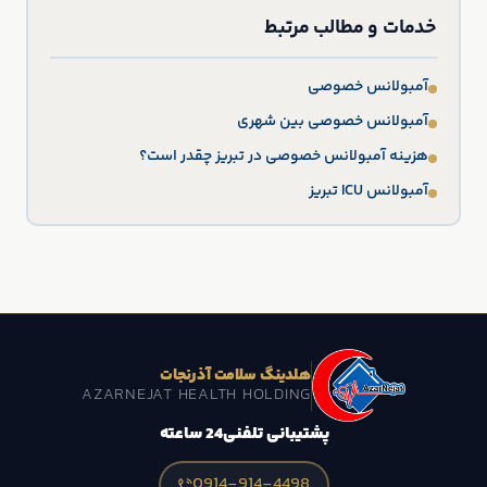
خدمات و مطالب مرتبط
آمبولانس خصوصی
آمبولانس خصوصی بین شهری
هزینه آمبولانس خصوصی در تبریز چقدر است؟
آمبولانس ICU تبریز
هلدینگ سلامت آذرنجات
AZARNEJAT HEALTH HOLDING
پشتیبانی تلفنی
24 ساعته
0914-914-4498