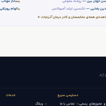
ن جهان بین —
پزشک عمومی
ساناز مهتاب
دین رضایی —
تکنسین ارشد آمبولانس
الهام پورتق
هده‌ی همه‌ی متخصصان و کادر درمان آذرنجات ←
AZ
دسترسی سریع
خدمات
و مجوزهای رسمی،
تماس با ما
وبلاگ