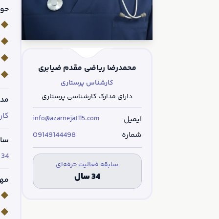
حوز
◆
م
◆
ش
◆
م
محمدرضا ریاضی مقدم ضیابری
◆
پ
کارشناس پرستاری
دارای مدارک کارشناسی پرستاری
مدا
کار
ایمیل
info@azarnejat115.com
شماره
09149144498
ساب
34 سال تجربه در حوزه خدمات پزشکی و درمانی
سابقه فعالیت حرفه‌ای
34 سال
مها
◆
م
◆
ا