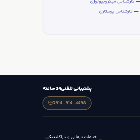
 —
کارشناس میکروبیولوژی
ی —
کارشناس پرستاری
پشتیبانی تلفنی
24 ساعته
0914-914-4498
خدمات درمانی و پاراکلینیکی