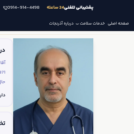
پشتیبانی تلفنی
24 ساعته
0914-914-4498
صفحه اصلی
خدمات سلامت
درباره آذرنجات
در
حال
دارای 34 سال سابقه‌ی حرفه
تخ