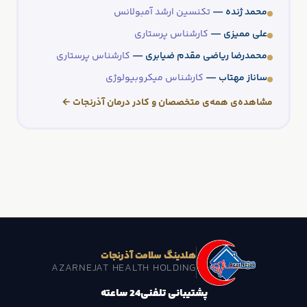
محمد ژنده —
تکنسین ارشد آمبولانس
علی ممیزی —
کارشناس پرستاری
محمدرضا ریاضی مقدم ضیابری —
کارشناس پرستاری
ساناز مهتاب —
کارشناس میکروبیولوژی
مشاهده‌ی همه‌ی متخصصان و کادر درمان آذرنجات ←
هلدینگ سلامت آذرنجات
AZARNEJAT HEALTH HOLDING
پشتیبانی تلفنی
24 ساعته