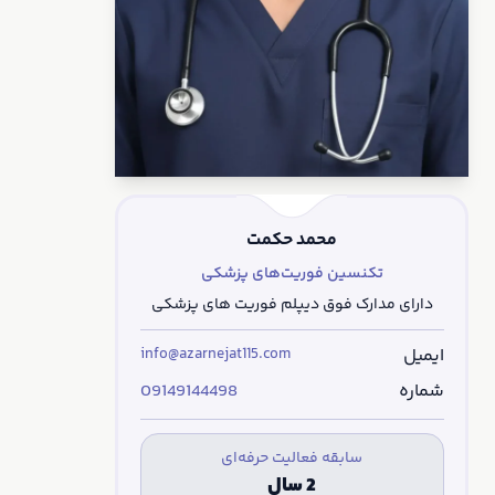
محمد حکمت
تکنسین فوریت‌های پزشکی
دارای مدارک فوق دیپلم فوریت های پزشکی
ایمیل
info@azarnejat115.com
شماره
09149144498
سابقه فعالیت حرفه‌ای
2 سال