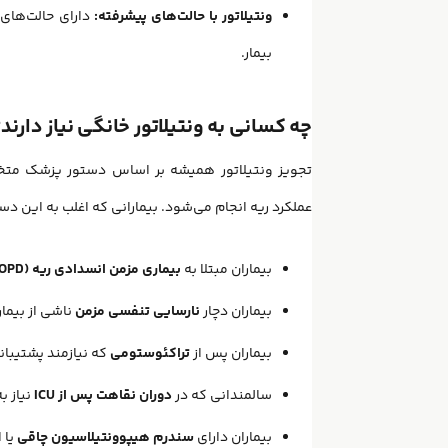
ونتیلاتور با حالت‌های پیشرفته:
دارای حالت‌های PCV، VCV، SIMV، CPAP 
بیمار.
چه کسانی به ونتیلاتور خانگی نیاز دارند
عملکرد ریه انجام می‌شود. بیمارانی که اغلب به این دستگا
بیماران مبتلا به
بیماری مزمن انسدادی ریه (COPD)
بیماران دچار
نارسایی تنفسی مزمن
ناشی از بیماری
بیماران پس از
تراکئوستومی
که نیازمند پشتیبا
سالمندانی که در
دوران نقاهت پس از ICU
نیاز ب
بیماران دارای
سندرم هیپوونتیلاسیون چاقی
یا 