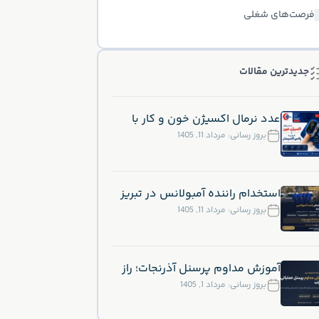
فرصت‌های شغلی
جدیدترین مقالات
عدد نرمال اکسیژن خون و کار با
پالس اکسیمتر؛ راهنمای کامل
بروز رسانی:
مرداد 11, 1405
اندازه‌گیری و تفسیر SpO2
استخدام راننده آمبولانس در تبریز
(تکنسین آمبولانس)
بروز رسانی:
مرداد 11, 1405
آموزش مداوم پرسنل آذرنجات؛ راز
کیفیت و ایمنی خدمات درمانی در
بروز رسانی:
مرداد 1, 1405
تبریز